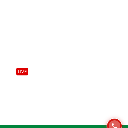
Đổi trả
Bảo hành
Bảo mật thông tin
License
KẾT NỐI VỚI CHÚNG TÔI
Facebook
LIVE
Tiktok
Zalo
Whatsapp
Linkedin