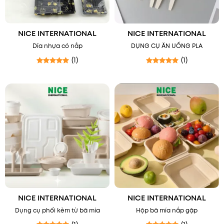
NICE INTERNATIONAL
NICE INTERNATIONAL
Dĩa nhựa có nắp
DỤNG CỤ ĂN UỐNG PLA
(1)
(1)
Được xếp hạng
5
5 sao
Được xếp hạng
5
5 sao
NICE INTERNATIONAL
NICE INTERNATIONAL
Dụng cụ phối kèm từ bã mía
Hộp bã mía nắp gập