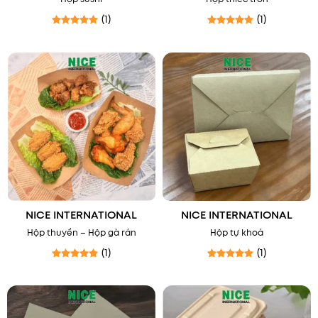
(1)
(1)
Được xếp hạng
5
5 sao
Được xếp hạng
5
5 sao
NICE INTERNATIONAL
NICE INTERNATIONAL
Hộp thuyền – Hộp gà rán
Hộp tự khoá
(1)
(1)
Được xếp hạng
5
5 sao
Được xếp hạng
5
5 sao