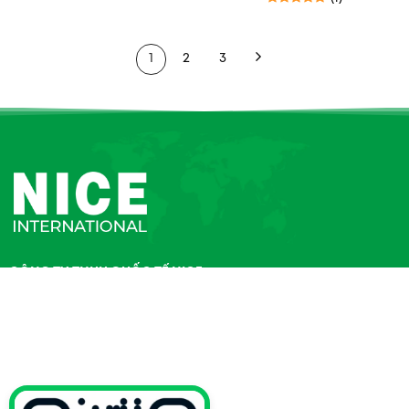
Được xếp hạng
5
5 sao
1
2
3
CÔNG TY TNHH QUỐC TẾ NICE
Giấy chứng nhận ĐKKD số
3702666149
do Sở KH&ĐT tỉnh
Bình Dương cấp ngày 17/05/2018
Người đại diện
: (Ông) Zhu Xiao Jun