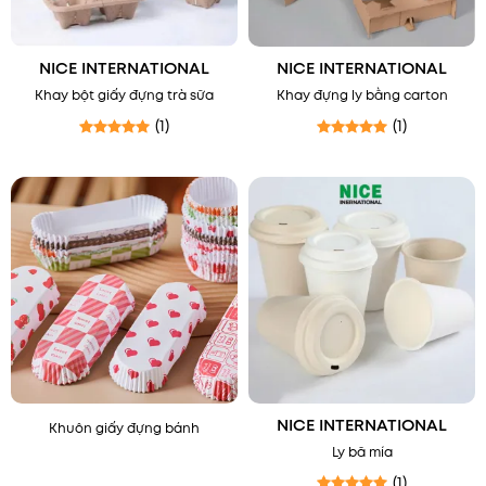
NICE INTERNATIONAL
NICE INTERNATIONAL
Khay bột giấy đựng trà sữa
Khay đựng ly bằng carton
(1)
(1)
Được xếp hạng
5
5 sao
Được xếp hạng
5
5 sao
NICE INTERNATIONAL
Khuôn giấy đựng bánh
Ly bã mía
(1)