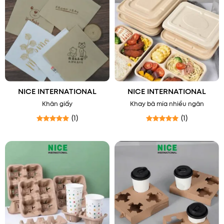
NICE INTERNATIONAL
NICE INTERNATIONAL
Khăn giấy
Khay bã mía nhiều ngăn
(1)
(1)
Được xếp hạng
5
5 sao
Được xếp hạng
5
5 sao