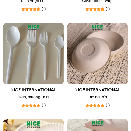
Bình nhựa PET
Cover cách nhiệt
(1)
(1)
Được xếp hạng
5
5 sao
Được xếp hạng
5
5 sao
NICE INTERNATIONAL
NICE INTERNATIONAL
Dao, muỗng , nĩa
Dĩa bã mía
(1)
(1)
Được xếp hạng
5
5 sao
Được xếp hạng
5
5 sao