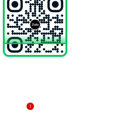
VỀ CHÚNG TÔI
Trang chủ
Giới thiệu
Dịch vụ
1
Thông báo
Tin tức
Liên hệ