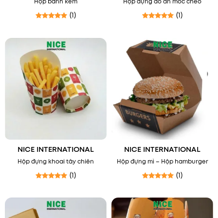
Hộp bánh kem
Hộp đựng đồ ăn móc chéo
(1)
(1)
Được xếp hạng
5
5 sao
Được xếp hạng
5
5 sao
NICE INTERNATIONAL
NICE INTERNATIONAL
Hộp đựng khoai tây chiên
Hộp đựng mì – Hộp hamburger
(1)
(1)
Được xếp hạng
5
5 sao
Được xếp hạng
5
5 sao