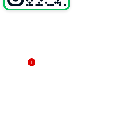
VỀ CHÚNG TÔI
Trang chủ
Giới thiệu
Dịch vụ
1
Thông báo
Tin tức
Liên hệ
DANH MỤC SẢN PHẨM
Ly giấy
Túi giữ nhiệt
Tô giấy