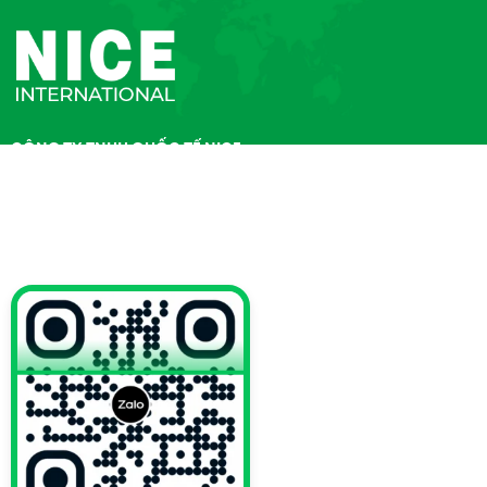
CÔNG TY TNHH QUỐC TẾ NICE
Giấy chứng nhận ĐKKD số
3702666149
do Sở KH&ĐT tỉnh
Bình Dương cấp ngày 17/05/2018
Người đại diện
: (Ông) Zhu Xiao Jun