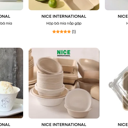
IONAL
NICE INTERNATIONAL
NICE
 bã mía
Hộp bã mía nắp gập
(1)
ng
5
5 sao
Được xếp hạng
5
5 sao
IONAL
NICE INTERNATIONAL
NICE