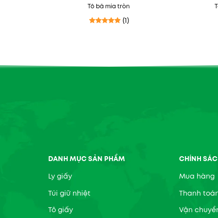
Tô bã mía tròn
T
(1)
ng
5
5 sao
Được xếp hạng
5
5 sao
DANH MỤC SẢN PHẨM
CHÍNH SÁC
Ly giấy
Mua hàng
Túi giữ nhiệt
Thanh toá
Tô giấy
Vận chuyể