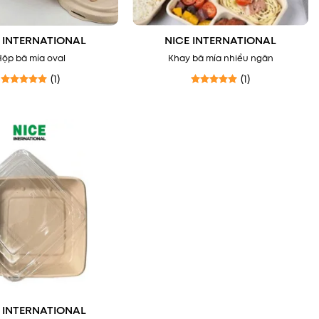
 INTERNATIONAL
NICE INTERNATIONAL
Hộp bã mía oval
Khay bã mía nhiều ngăn
(1)
(1)
Được xếp hạng
5
5 sao
Được xếp hạng
5
5 sao
 INTERNATIONAL