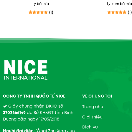
Ly bã mía
Ly kem bã mía
(1)
(1)
Được xếp hạng
5
5 sao
Được xếp hạ
CÔNG TY TNHH QUỐC TẾ NICE
VỀ CHÚNG TÔI
Giấy chứng nhận ĐKKD số
Trang chủ
3702666149
do Sở KH&ĐT tỉnh Bình
Giới thiệu
Dương cấp ngày 17/05/2018
Dịch vụ
Người đại diện
: (Ông) Zhu Xiao Jun