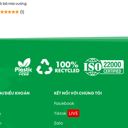
ô bã mía vuông
(1)
Được xếp hạng
5
5 sao
H/ĐIỀU KHOẢN
KẾT NỐI VỚI CHÚNG TÔI
Facebook
LIVE
n
Tiktok
n
Zalo