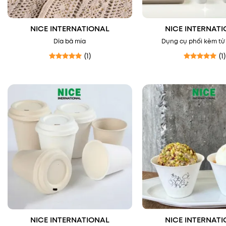
NICE INTERNATIONAL
NICE INTERNAT
Dĩa bã mía
Dụng cụ phối kèm từ
(1)
(1)
Được xếp hạng
5
5 sao
Được xếp hạ
NICE INTERNATIONAL
NICE INTERNAT