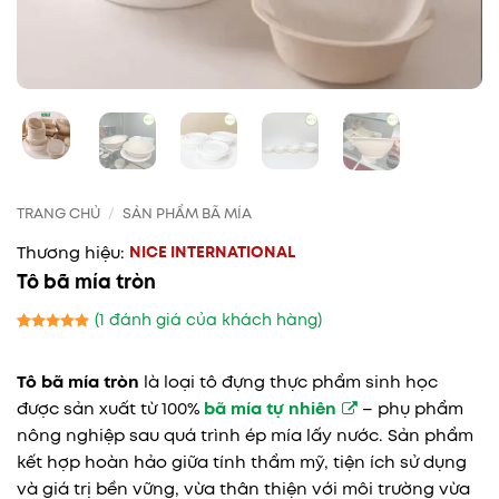
TRANG CHỦ
/
SẢN PHẨM BÃ MÍA
NICE INTERNATIONAL
Tô bã mía tròn
(
1
đánh giá của khách hàng)
5
1
trên 5
dựa trên
Tô bã mía tròn
là loại tô đựng thực phẩm sinh học
đánh giá
được sản xuất từ 100%
bã mía tự nhiên
– phụ phẩm
nông nghiệp sau quá trình ép mía lấy nước. Sản phẩm
kết hợp hoàn hảo giữa tính thẩm mỹ, tiện ích sử dụng
và giá trị bền vững, vừa thân thiện với môi trường vừa