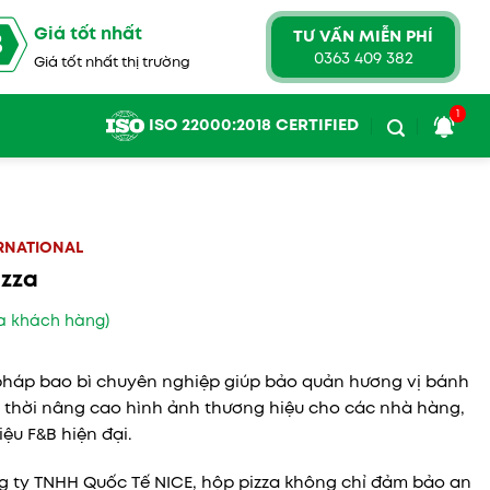
Giá tốt nhất
TƯ VẤN MIỄN PHÍ
3
0363 409 382
Giá tốt nhất thị trường
1
ISO 22000:2018 CERTIFIED
ERNATIONAL
izza
a khách hàng)
i pháp bao bì chuyên nghiệp giúp bảo quản hương vị bánh
 thời nâng cao hình ảnh thương hiệu cho các nhà hàng,
ệu F&B hiện đại.
g ty TNHH Quốc Tế NICE, hộp pizza không chỉ đảm bảo an