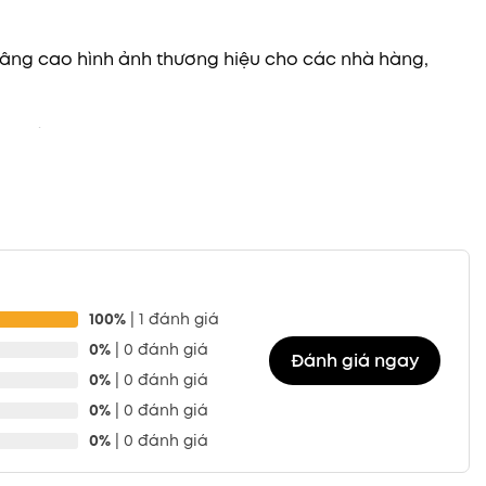
nâng cao hình ảnh thương hiệu cho các nhà hàng,
ến trải nghiệm sang trọng, tiện lợi và thân thiện
100%
| 1 đánh giá
trong quá trình vận chuyển. Giấy không chứa BPA, an
0%
| 0 đánh giá
Đánh giá ngay
0%
| 0 đánh giá
0%
| 0 đánh giá
0%
| 0 đánh giá
Hộp còn có thể tùy chọn lỗ thoát hơi để tránh hấp