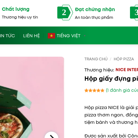
Chất lượng
Đạt chứng nhận
2
Thương hiệu uy tín
An toàn thực phẩm
IN TỨC
LIÊN HỆ
TIẾNG VIỆT
▼
TRANG CHỦ
/
HỘP PIZZA
NICE INT
Hộp giấy đựng p
(
1
đánh giá củ
5
1
trên 5
dựa trên
Hộp pizza NICE là giả
đánh giá
pizza thơm ngon, đồng
tiệm bánh và thương hi
Được sản xuất bởi Côn