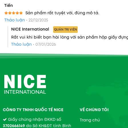
Tiến
3. Bề mặt dễ in ấn – tăng nhận diện thương hiệu
Sản phẩm rất tuyệt vời, đúng mô tả.
Được xếp
Thảo luận
•
22/12/2025
hạng
5
5
Hộp pizza NICE có bề mặt phẳng, mịn, dễ dàng in logo
NICE International
sao
QUẢN TRỊ VIÊN
nhận diện.
Rất vui khi biết bạn hài lòng với sản phẩm hộp giấy đựn
Thảo luận
•
07/01/2026
4. Thân thiện môi trường, dễ phân hủy
Sử dụng nguyên liệu tái chế và có thể phân hủy tự nh
5. Thiết kế đa dạng – phù hợp mọi nhu cầu
NICE cung cấp nhiều mẫu hộp pizza tròn, hộp vuông, h
CÔNG TY TNHH QUỐC TẾ NICE
VỀ CHÚNG TÔI
Giấy chứng nhận ĐKKD số
Trang chủ
3702666149
do Sở KH&ĐT tỉnh Bình