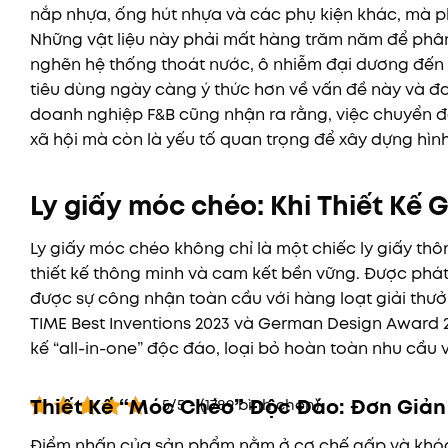
nắp nhựa, ống hút nhựa và các phụ kiện khác, mà ph
Những vật liệu này phải mất hàng trăm năm để phân 
nghẽn hệ thống thoát nước, ô nhiễm đại dương đến ả
tiêu dùng ngày càng ý thức hơn về vấn đề này và đa
doanh nghiệp F&B cũng nhận ra rằng, việc chuyển đ
xã hội mà còn là yếu tố quan trọng để xây dựng hìn
Ly giấy móc chéo: Khi Thiết Kế
Ly giấy móc chéo không chỉ là một chiếc ly giấy th
thiết kế thông minh và cam kết bền vững. Được phá
được sự công nhận toàn cầu với hàng loạt giải thưở
TIME Best Inventions 2023 và German Design Award 2
kế “all-in-one” độc đáo, loại bỏ hoàn toàn nhu cầu 
Thiết Kế “Móc Chéo” Độc Đáo: Đơn Giả
5/5 - (1789 bình chọn)
Điểm nhấn của sản phẩm nằm ở cơ chế gấp và khóa n