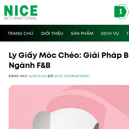
Bỏ
1
qua
nội
dung
TRANG CHỦ
GIỚI THIỆU
SẢN PHẨM
DỊCH VỤ
T
Ly Giấy Móc Chéo: Giải Pháp 
Ngành F&B
ĐĂNG VÀO
16/05/2026
BỞI
NICE INTERNATIONAL