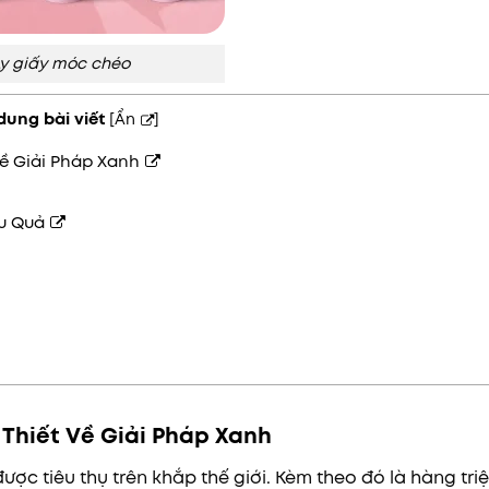
Ly giấy móc chéo
dung bài viết
[
Ẩn
]
ề Giải Pháp Xanh
u Quả
Thiết Về Giải Pháp Xanh
ợc tiêu thụ trên khắp thế giới. Kèm theo đó là hàng tri