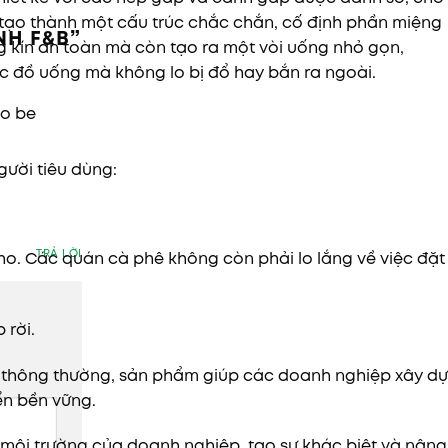
g tạo thành một cấu trúc chắc chắn, cố định phần miệng
NH F&B
”
 kín an toàn mà còn tạo ra một vòi uống nhỏ gọn,
ức đồ uống mà không lo bị đổ hay bắn ra ngoài.
to be
gười tiêu dùng:
TRẢ LỜI
ho. Các quán cà phê không còn phải lo lắng về việc đặt
 rời.
m thông thường, sản phẩm giúp các doanh nghiệp xây d
ển bền vững.
môi trường của doanh nghiệp, tạo sự khác biệt và nâng