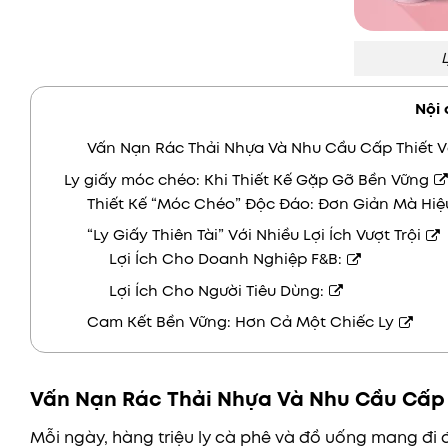
Nội 
Vấn Nạn Rác Thải Nhựa Và Nhu Cầu Cấp Thiết V
Ly giấy móc chéo: Khi Thiết Kế Gặp Gỡ Bền Vững
Thiết Kế “Móc Chéo” Độc Đáo: Đơn Giản Mà Hiệ
“Ly Giấy Thiên Tài” Với Nhiều Lợi Ích Vượt Trội
Lợi Ích Cho Doanh Nghiệp F&B:
Lợi Ích Cho Người Tiêu Dùng:
Cam Kết Bền Vững: Hơn Cả Một Chiếc Ly
Vấn Nạn Rác Thải Nhựa Và Nhu Cầu Cấp 
Mỗi ngày, hàng triệu ly cà phê và đồ uống mang đi đư