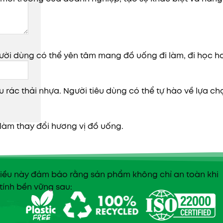
 Người dùng có thể yên tâm mang đồ uống đi làm, đi học h
rác thải nhựa. Người tiêu dùng có thể tự hào về lựa ch
làm thay đổi hương vị đồ uống.
Điều này đảm bảo rằng sản phẩm không chỉ an toàn khi
tính bền vững sau: