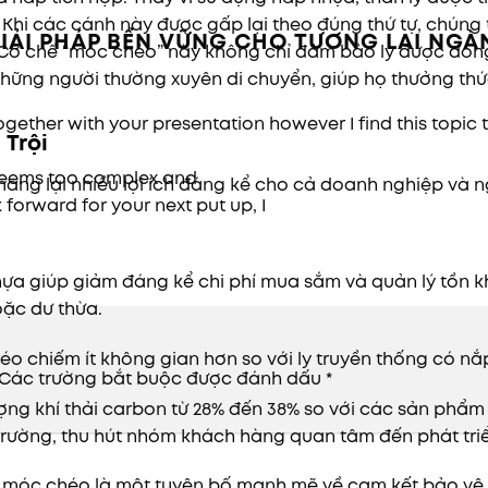
 Khi các cánh này được gấp lại theo đúng thứ tự, chún
GIẢI PHÁP BỀN VỮNG CHO TƯƠNG LAI NGÀ
 Cơ chế “móc chéo” này không chỉ đảm bảo ly được đóng
o những người thường xuyên di chuyển, giúp họ thưởng th
ogether with your presentation however I find this topic 
 Trội
t seems too complex and
ang lại nhiều lợi ích đáng kể cho cả doanh nghiệp và n
 forward for your next put up, I
hựa giúp giảm đáng kể chi phí mua sắm và quản lý tồn k
hoặc dư thừa.
héo
chiếm ít không gian hơn so với ly truyền thống có nắp
Các trường bắt buộc được đánh dấu
*
ợng khí thải carbon từ 28% đến 38% so với các sản phẩ
 trường, thu hút nhóm khách hàng quan tâm đến phát tri
 móc chéo là một tuyên bố mạnh mẽ về cam kết bảo vệ 