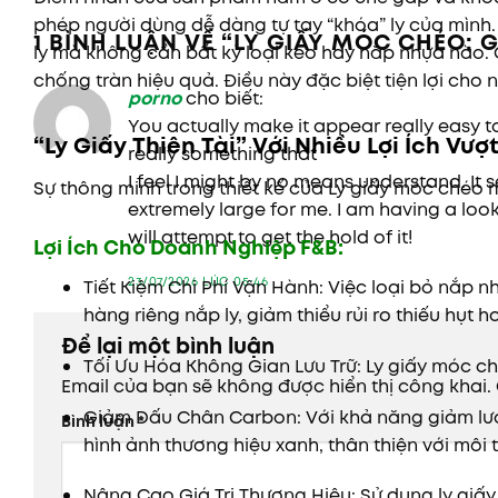
phép người dùng dễ dàng tự tay “khóa” ly của mình.
1 BÌNH LUẬN VỀ “
LY GIẤY MÓC CHÉO: 
ly mà không cần bất kỳ loại keo hay nắp nhựa nào.
chống tràn hiệu quả. Điều này đặc biệt tiện lợi ch
porno
cho biết:
You actually make it appear really easy t
“Ly Giấy Thiên Tài” Với Nhiều Lợi Ích Vượt
really something that
I feel I might by no means understand. I
Sự thông minh trong thiết kế của Ly giấy móc chéo m
extremely large for me. I am having a look
will attempt to get the hold of it!
Lợi Ích Cho Doanh Nghiệp F&B:
23/07/2026 LÚC 05:46
Tiết Kiệm Chi Phí Vận Hành:
Việc loại bỏ nắp n
hàng riêng nắp ly, giảm thiểu rủi ro thiếu hụt 
Để lại một bình luận
Tối Ưu Hóa Không Gian Lưu Trữ: Ly giấy móc c
Email của bạn sẽ không được hiển thị công khai.
Giảm Dấu Chân Carbon:
Với khả năng giảm lư
Bình luận
*
hình ảnh thương hiệu xanh, thân thiện với môi
Nâng Cao Giá Trị Thương Hiệu:
Sử dụng ly giấy