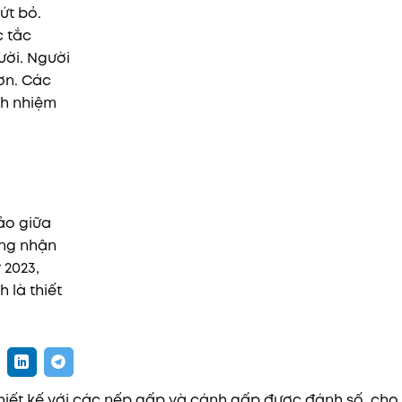
ứt bỏ.
c tắc
ười. Người
ơn. Các
ch nhiệm
ảo giữa
óng nhận
 2023,
 là thiết
hiết kế với các nếp gấp và cánh gấp được đánh số, cho