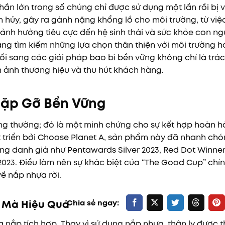
ần lớn trong số chúng chỉ được sử dụng một lần rồi bị v
hủy, gây ra gánh nặng khổng lồ cho môi trường, từ việ
nh hưởng tiêu cực đến hệ sinh thái và sức khỏe con ng
ng tìm kiếm những lựa chọn thân thiện với môi trường h
ổi sang các giải pháp bao bì bền vững không chỉ là trá
h ảnh thương hiệu và thu hút khách hàng.
 Gặp Gỡ Bền Vững
ông thường; đó là một minh chứng cho sự kết hợp hoàn h
t triển bởi Choose Planet A, sản phẩm này đã nhanh ch
ng danh giá như Pentawards Silver 2023, Red Dot Winner
023. Điều làm nên sự khác biệt của “The Good Cup” chính
về nắp nhựa rời.
n Mà Hiệu Quả
ắp tích hợp. Thay vì sử dụng nắp nhựa, thân ly được t