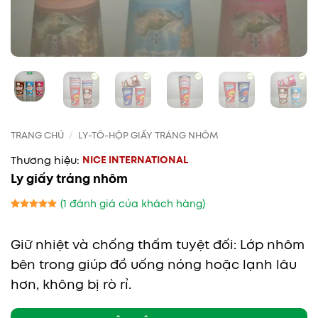
TRANG CHỦ
/
LY-TÔ-HỘP GIẤY TRÁNG NHÔM
NICE INTERNATIONAL
Ly giấy tráng nhôm
(
1
đánh giá của khách hàng)
5
1
trên 5
dựa trên
Giữ nhiệt và chống thấm tuyệt đối: Lớp nhôm
đánh giá
bên trong giúp đồ uống nóng hoặc lạnh lâu
hơn, không bị rò rỉ.