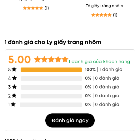
Tô giấy tráng nhôm
(1)
(1)
Được xếp hạng
5
5 sao
Được xếp hạng
5
5 sao
1 đánh giá cho
Ly giấy tráng nhôm
5.00
1
đánh giá của khách hàng
5
5.00
1
trên 5
100%
| 1 đánh giá
dựa trên
4
0%
| 0 đánh giá
đánh giá
3
0%
| 0 đánh giá
2
0%
| 0 đánh giá
1
0%
| 0 đánh giá
Đánh giá ngay
Ly giấy tráng nhôm Nice hiện đại thu hút mọi ánh