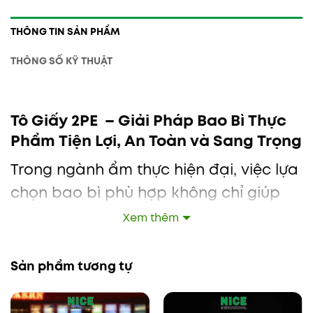
THÔNG TIN SẢN PHẨM
THÔNG SỐ KỸ THUẬT
Tô Giấy 2PE – Giải Pháp Bao Bì Thực
Phẩm Tiện Lợi, An Toàn và Sang Trọng
Trong ngành ẩm thực hiện đại, việc lựa
chọn bao bì phù hợp không chỉ giúp
bảo quản thực phẩm tốt hơn mà còn
Xem thêm
nâng tầm thương hiệu của nhà hàng,
quán ăn hay dịch vụ F&B.
Tô giấy 2PE
Sản phẩm tương tự
cao cấp NICE là giải pháp hoàn hảo,
kết hợp giữa tính tiện lợi, an toàn và