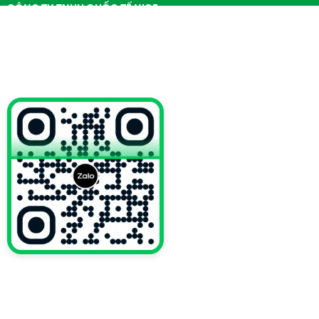
CÔNG TY TNHH QUỐC TẾ NICE
Kích thước tô giấy thông dụng
Giấy chứng nhận ĐKKD số
3702666149
do Sở KH&ĐT tỉnh
Bình Dương cấp ngày 17/05/2018
Người đại diện
: (Ông) Zhu Xiao Jun
BẢNG SIZE TÔ GIẤY 2PE THÔNG DỤNG TẠI NICE
Quy
Thể
Số Lượng
Dài
Rộng
Cao
cách
Tích
Cái/Thùng
(mm)
(mm)
(mm)
(oz)
(ml)
(pcs)
7
200
85
62
69
1000
VỀ CHÚNG TÔI
12
350
92
74
72
900
Trang chủ
16
450
110
74
92
1300