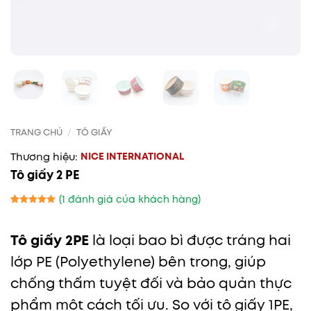
TRANG CHỦ
/
TÔ GIẤY
NICE INTERNATIONAL
Tô giấy 2 PE
(
1
đánh giá của khách hàng)
5
1
trên 5
dựa trên
Tô giấy 2PE
là loại bao bì được tráng hai
đánh giá
lớp PE (Polyethylene) bên trong, giúp
chống thấm tuyệt đối và bảo quản thực
phẩm một cách tối ưu. So với tô giấy 1PE,