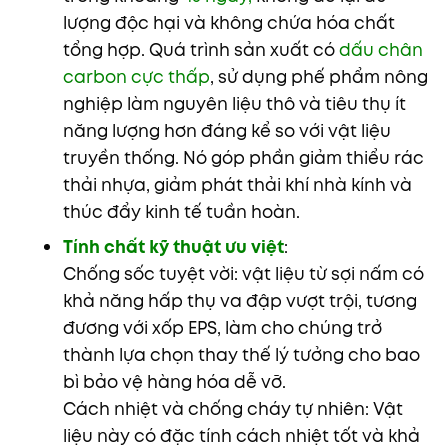
lượng độc hại và không chứa hóa chất
tổng hợp. Quá trình sản xuất có
dấu chân
carbon cực thấp
, sử dụng phế phẩm nông
nghiệp làm nguyên liệu thô và tiêu thụ ít
năng lượng hơn đáng kể so với vật liệu
truyền thống. Nó góp phần giảm thiểu rác
thải nhựa, giảm phát thải khí nhà kính và
thúc đẩy kinh tế tuần hoàn.
Tính chất kỹ thuật ưu việt
:
Chống sốc tuyệt vời: vật liệu từ sợi nấm có
khả năng hấp thụ va đập vượt trội, tương
đương với xốp EPS, làm cho chúng trở
thành lựa chọn thay thế lý tưởng cho bao
bì bảo vệ hàng hóa dễ vỡ.
Cách nhiệt và chống cháy tự nhiên: Vật
liệu này có đặc tính cách nhiệt tốt và khả