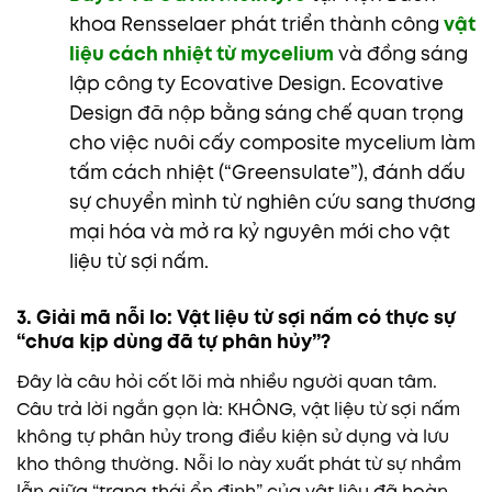
khoa Rensselaer phát triển thành công
vật
liệu cách nhiệt từ mycelium
và đồng sáng
lập công ty Ecovative Design. Ecovative
Design đã nộp bằng sáng chế quan trọng
cho việc nuôi cấy composite mycelium làm
tấm cách nhiệt (“Greensulate”), đánh dấu
sự chuyển mình từ nghiên cứu sang thương
mại hóa và mở ra kỷ nguyên mới cho vật
liệu từ sợi nấm.
3. Giải mã nỗi lo: Vật liệu từ sợi nấm có thực sự
“chưa kịp dùng đã tự phân hủy”?
Đây là câu hỏi cốt lõi mà nhiều người quan tâm.
Câu trả lời ngắn gọn là: KHÔNG, vật liệu từ sợi nấm
không tự phân hủy trong điều kiện sử dụng và lưu
kho thông thường. Nỗi lo này xuất phát từ sự nhầm
lẫn giữa “trạng thái ổn định” của vật liệu đã hoàn