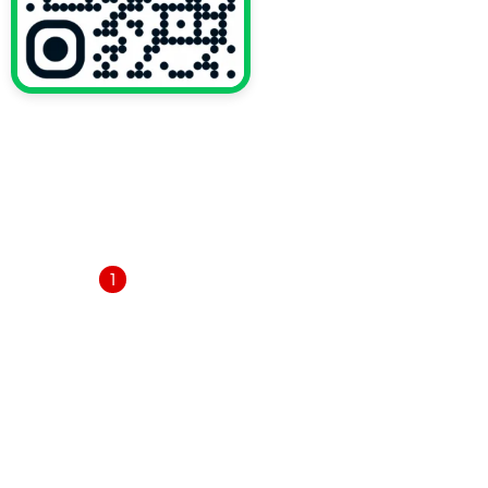
VỀ CHÚNG TÔI
Trang chủ
Giới thiệu
Dịch vụ
1
Thông báo
Tin tức
Liên hệ
DANH MỤC SẢN PHẨM
Ly giấy