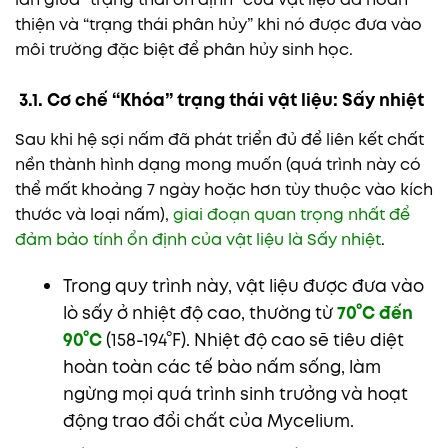
thiện và “trạng thái phân hủy” khi nó được đưa vào
môi trường đặc biệt để phân hủy sinh học.
3.1. Cơ chế “Khóa” trạng thái vật liệu: Sấy nhiệt
Sau khi hệ sợi nấm đã phát triển đủ để liên kết chất
nền thành hình dạng mong muốn (quá trình này có
thể mất khoảng 7 ngày hoặc hơn tùy thuộc vào kích
thước và loại nấm),
giai đoạn quan trọng nhất để
đảm bảo tính ổn định của vật liệu là Sấy nhiệt
.
Trong quy trình này, vật liệu được đưa vào
lò sấy ở nhiệt độ cao, thường từ
70°C đến
90°C
(158-194°F). Nhiệt độ cao sẽ tiêu diệt
hoàn toàn các tế bào nấm sống, làm
ngừng mọi quá trình sinh trưởng và hoạt
động trao đổi chất của Mycelium.