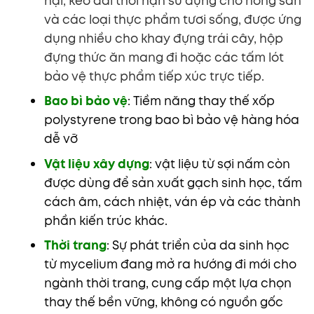
hại, kéo dài thời hạn sử dụng cho nông sản
và các loại thực phẩm tươi sống,
được ứng
dụng nhiều cho khay đựng trái cây, hộp
đựng thức ăn mang đi hoặc các tấm lót
bảo vệ thực phẩm tiếp xúc trực tiếp.
Bao bì bảo vệ
: Tiềm năng thay thế xốp
polystyrene trong bao bì bảo vệ hàng hóa
dễ vỡ
Vật liệu xây dựng
: vật liệu từ sợi nấm còn
được dùng để sản xuất gạch sinh học, tấm
cách âm, cách nhiệt, ván ép và các thành
phần kiến trúc khác.
Thời trang
: Sự phát triển của da sinh học
từ mycelium đang mở ra hướng đi mới cho
ngành thời trang, cung cấp một lựa chọn
thay thế bền vững, không có nguồn gốc