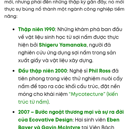
mới, nhưng phải đến những thập kỷ gần đây, nó mới
thực sự bùng nổ thành một ngành công nghiệp tiềm
năng:
Thập niên 1990
: Những khám phá ban đầu
về vật liệu sinh học từ sợi nấm được thực
hiện bởi
Shigeru Yamanaka
, người đã
nghiên cứu ứng dụng sợi nấm trong sản
xuất giấy và vật liệu xây dựng.
Đầu thập niên 2000
: Nghệ sĩ
Phil Ross
đã
tiên phong trong việc thử nghiệm nuôi cấy
nấm để tạo ra các khối cấu trúc, đặt nền
móng cho khái niệm
“Mycotecture” (kiến
trúc từ nấm)
.
2007 – Bước ngoặt thương mại và sự ra đời
của Ecovative Design
: Hai sinh viên
Eben
Bayer và Gavin McIntyre
tại Viện Bách