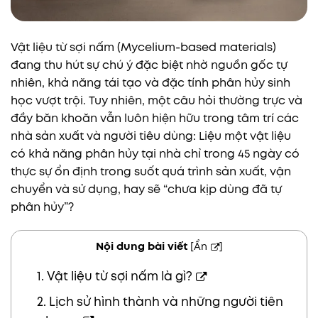
Vật liệu từ sợi nấm (Mycelium-based materials)
đang thu hút sự chú ý đặc biệt nhờ nguồn gốc tự
nhiên, khả năng tái tạo và đặc tính phân hủy sinh
học vượt trội. Tuy nhiên, một câu hỏi thường trực và
đầy băn khoăn vẫn luôn hiện hữu trong tâm trí các
nhà sản xuất và người tiêu dùng: Liệu một vật liệu
có khả năng phân hủy tại nhà chỉ trong 45 ngày có
thực sự ổn định trong suốt quá trình sản xuất, vận
chuyển và sử dụng, hay sẽ “chưa kịp dùng đã tự
phân hủy”?
Nội dung bài viết
[
Ẩn
]
1. Vật liệu từ sợi nấm là gì?
2. Lịch sử hình thành và những người tiên