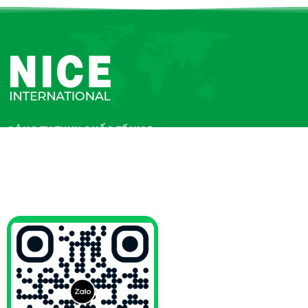
CÔNG TY TNHH QUỐC TẾ NICE
Giấy chứng nhận ĐKKD số
3702666149
do Sở KH&ĐT tỉnh
Bình Dương cấp ngày 17/05/2018
Người đại diện
: (Ông) Zhu Xiao Jun