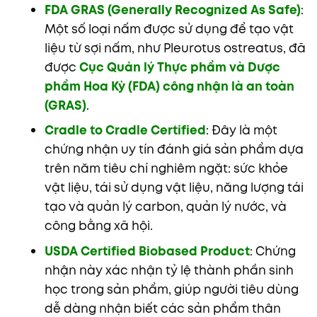
FDA GRAS (Generally Recognized As Safe)
:
Một số loại nấm được sử dụng để tạo vật
liệu từ sợi nấm, như Pleurotus ostreatus, đã
được
Cục Quản lý Thực phẩm và Dược
phẩm Hoa Kỳ (FDA) công nhận là an toàn
(GRAS)
.
Cradle to Cradle Certified
: Đây là một
chứng nhận uy tín đánh giá sản phẩm dựa
trên năm tiêu chí nghiêm ngặt: sức khỏe
vật liệu, tái sử dụng vật liệu, năng lượng tái
tạo và quản lý carbon, quản lý nước, và
công bằng xã hội.
USDA Certified Biobased Product
: Chứng
nhận này xác nhận tỷ lệ thành phần sinh
học trong sản phẩm, giúp người tiêu dùng
dễ dàng nhận biết các sản phẩm thân