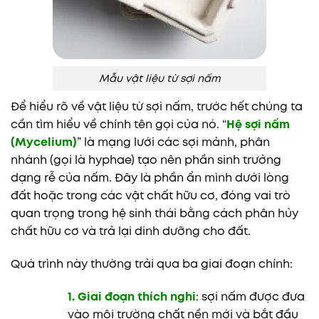
Mẫu vật liệu từ sợi nấm
Để hiểu rõ về vật liệu từ sợi nấm, trước hết chúng ta
cần tìm hiểu về chính tên gọi của nó. “
Hệ sợi nấm
(Mycelium)
” là mạng lưới các sợi mảnh, phân
nhánh (gọi là hyphae) tạo nên phần sinh trưởng
dạng rễ của nấm. Đây là phần ẩn mình dưới lòng
đất hoặc trong các vật chất hữu cơ, đóng vai trò
quan trọng trong hệ sinh thái bằng cách phân hủy
chất hữu cơ và trả lại dinh dưỡng cho đất.
Quá trình này thường trải qua ba giai đoạn chính:
1. Giai đoạn thích nghi
: sợi nấm được đưa
vào môi trường chất nền mới và bắt đầu