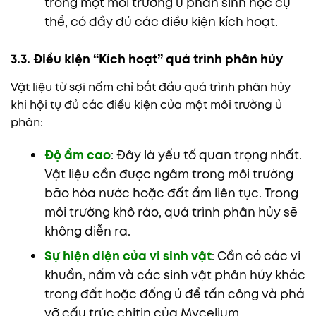
trong một môi trường ủ phân sinh học cụ
thể, có đầy đủ các điều kiện kích hoạt.
3.3. Điều kiện “Kích hoạt” quá trình phân hủy
Vật liệu từ sợi nấm chỉ bắt đầu quá trình phân hủy
khi hội tụ đủ các điều kiện của một môi trường ủ
phân:
Độ ẩm cao
: Đây là yếu tố quan trọng nhất.
Vật liệu cần được ngâm trong môi trường
bão hòa nước hoặc đất ẩm liên tục. Trong
môi trường khô ráo, quá trình phân hủy sẽ
không diễn ra.
Sự hiện diện của vi sinh vật
: Cần có các vi
khuẩn, nấm và các sinh vật phân hủy khác
trong đất hoặc đống ủ để tấn công và phá
vỡ cấu trúc chitin của Mycelium.