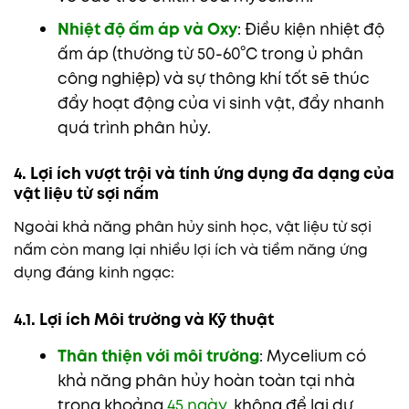
Nhiệt độ ấm áp và Oxy
: Điều kiện nhiệt độ
ấm áp (thường từ 50-60°C trong ủ phân
công nghiệp) và sự thông khí tốt sẽ thúc
đẩy hoạt động của vi sinh vật, đẩy nhanh
quá trình phân hủy.
4. Lợi ích vượt trội và tính ứng dụng đa dạng của
vật liệu từ sợi nấm
Ngoài khả năng phân hủy sinh học, vật liệu từ sợi
nấm còn mang lại nhiều lợi ích và tiềm năng ứng
dụng đáng kinh ngạc:
4.1. Lợi ích Môi trường và Kỹ thuật
Thân thiện với môi trường
: Mycelium có
khả năng phân hủy hoàn toàn tại nhà
trong khoảng
45 ngày,
không để lại dư