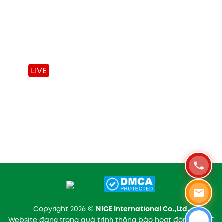
License
KẾT NỐI VỚI CHÚNG TÔI
Facebook
LIVE
Tiktok
Zalo
Whatsapp
Linkedin
Copyright 2026 ©
NICE International Co.,Ltd.
Website đang trong quá trình thông báo hoạt động TMĐT